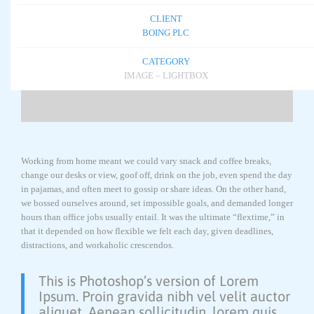
CLIENT
BOING PLC
CATEGORY
IMAGE – LIGHTBOX
Working from home meant we could vary snack and coffee breaks,
change our desks or view, goof off, drink on the job, even spend the day
in pajamas, and often meet to gossip or share ideas. On the other hand,
we bossed ourselves around, set impossible goals, and demanded longer
hours than office jobs usually entail. It was the ultimate “flextime,” in
that it depended on how flexible we felt each day, given deadlines,
distractions, and workaholic crescendos.
This is Photoshop’s version of Lorem
Ipsum. Proin gravida nibh vel velit auctor
aliquet. Aenean sollicitudin, lorem quis