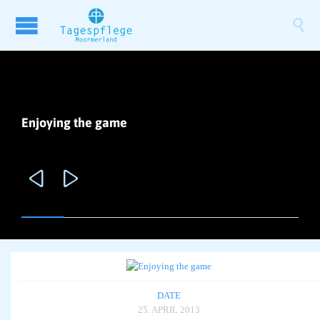

Enjoying the game


DATE
25. APRIL 2013