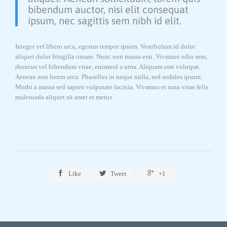
bibendum auctor, nisi elit consequat
ipsum, nec sagittis sem nibh id elit.
Integer vel libero arcu, egestas tempor ipsum. Vestibulum id dolor
aliquet dolor fringilla ornare. Nunc non massa erat. Vivamus odio sem,
rhoncus vel bibendum vitae, euismod a urna. Aliquam erat volutpat.
Aenean non lorem arcu. Phasellus in neque nulla, sed sodales ipsum.
Morbi a massa sed sapien vulputate lacinia. Vivamus et urna vitae felis
malesuada aliquet sit amet et metus.



Like
Tweet
+1