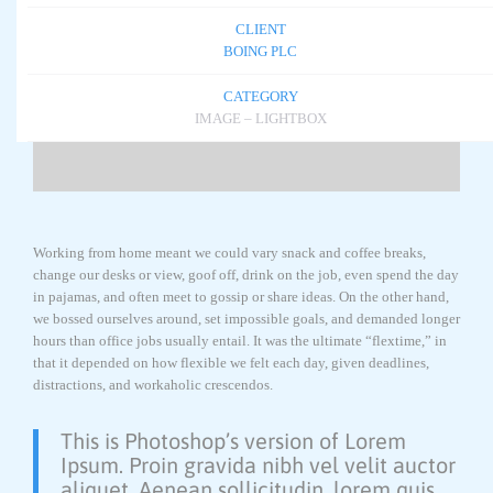
CLIENT
BOING PLC
CATEGORY
IMAGE – LIGHTBOX
Working from home meant we could vary snack and coffee breaks,
change our desks or view, goof off, drink on the job, even spend the day
in pajamas, and often meet to gossip or share ideas. On the other hand,
we bossed ourselves around, set impossible goals, and demanded longer
hours than office jobs usually entail. It was the ultimate “flextime,” in
that it depended on how flexible we felt each day, given deadlines,
distractions, and workaholic crescendos.
This is Photoshop’s version of Lorem
Ipsum. Proin gravida nibh vel velit auctor
aliquet. Aenean sollicitudin, lorem quis