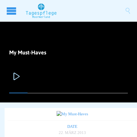

My Must-Haves

DATE
22. MÄRZ 2013