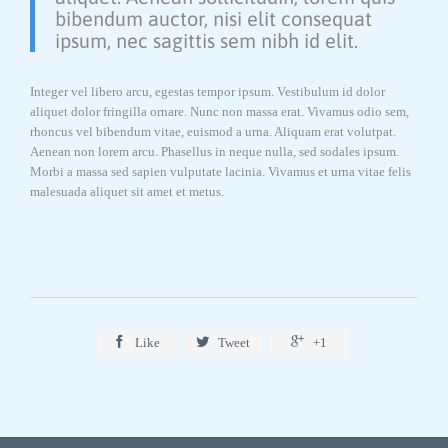
bibendum auctor, nisi elit consequat
ipsum, nec sagittis sem nibh id elit.
Integer vel libero arcu, egestas tempor ipsum. Vestibulum id dolor
aliquet dolor fringilla ornare. Nunc non massa erat. Vivamus odio sem,
rhoncus vel bibendum vitae, euismod a urna. Aliquam erat volutpat.
Aenean non lorem arcu. Phasellus in neque nulla, sed sodales ipsum.
Morbi a massa sed sapien vulputate lacinia. Vivamus et urna vitae felis
malesuada aliquet sit amet et metus.



Like
Tweet
+1