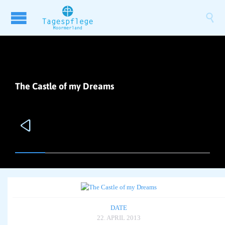

The Castle of my Dreams

DATE
22. APRIL 2013