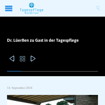

Dr. Lüerßen zu Gast in der Tagespflege



14. September 2016