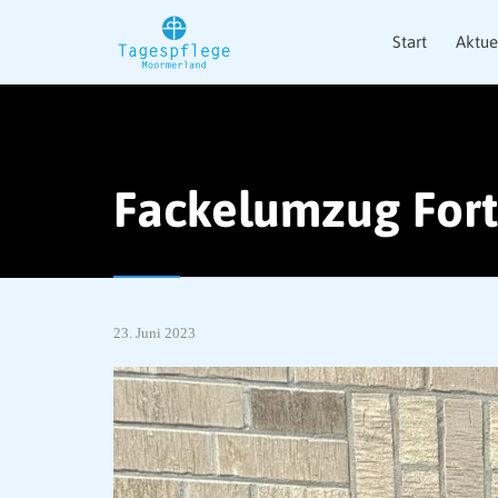
Start
Aktue
Fackelumzug For
23. Juni 2023