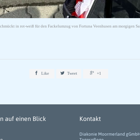
schmückt in rot-weiß für den Fackelumzug von Fortuna Veenhusen am morgigen Sam



Like
Tweet
+1
 auf einen Blick
Kontakt
Diakonie Moormerland gGmb
en
Tagespflege