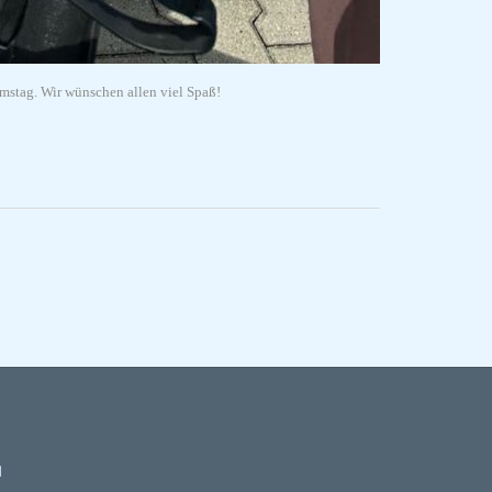
stag. Wir wünschen allen viel Spaß!
H