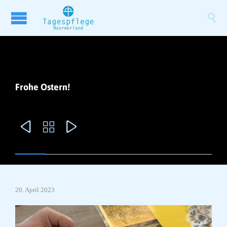

Frohe Ostern!



20. April 2023