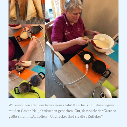
Wir wünschen allen ein frohes neues Jahr! Käte hat zum Jahresbeginn
mit den Gästen Neujahrskuchen gebacken. Gut, dass viele der Gäste so
geübt sind im „Aufrollen“. Und lecker sind sie die „Rullekes“