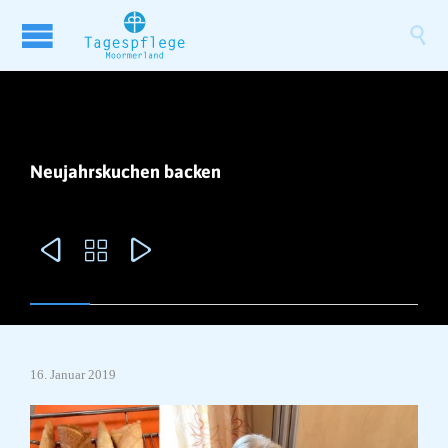

Neujahrskuchen backen



16. Januar 2019