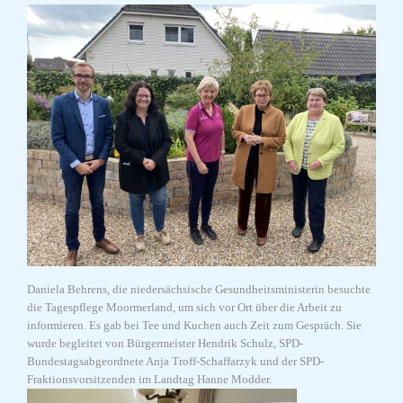
Daniela Behrens, die niedersächsische Gesundheitsministerin besuchte
die Tagespflege Moormerland, um sich vor Ort über die Arbeit zu
informieren. Es gab bei Tee und Kuchen auch Zeit zum Gespräch. Sie
wurde begleitet von Bürgermeister Hendrik Schulz, SPD-
Bundestagsabgeordnete Anja Troff-Schaffarzyk und der SPD-
Fraktionsvorsitzenden im Landtag Hanne Modder.