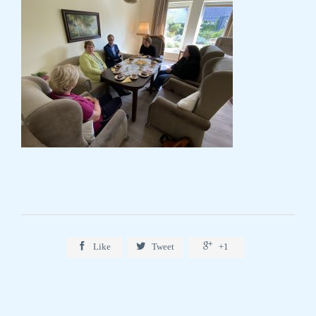



Like
Tweet
+1