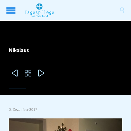

Nikolaus



6. Dezember 2017