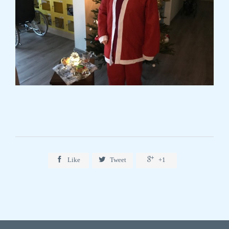



Like
Tweet
+1