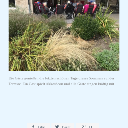
Die Gäste genießen die letzten schönen Tage dieses Sommers auf der
Terrasse. Ein Gast spielt Akkordeon und alle Gäste singen kräftig mit.



Like
Tweet
+1