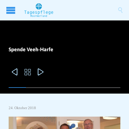

Spende Veeh-Harfe



24. Oktober 2018