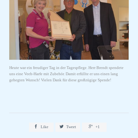
Heute war ein freudiger Tag in der Tagespflege. Herr Brendt spendete
uns eine Veeh-Harfe mit Zubehör. Damit erfüllte er uns einen lang
gehegten Wunsch! Vielen Dank für diese großzügige Spende!



Like
Tweet
+1