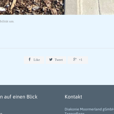
bilität um.



Like
Tweet
+1
 auf einen Blick
Kontakt
Diakonie Moormerland gGmb
en
Tagespflege