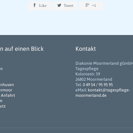



Like
Tweet
+1
 auf einen Blick
Kontakt
Diakonie Moormerland gGmb
en
Tagespflege
Koloniestr. 59
26802 Moormerland
enhusen
Tel.
0 49 54 / 95 95 95
ermoor
eMail:
kontakt@tagespflege-
 Anfahrt
moormerland.de
um
utz