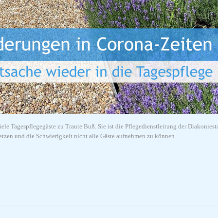
ele Tagespflegegäste zu Traute Buß. Sie ist die Pflegedienstleitung der Diakonies
tzen und die Schwierigkeit nicht alle Gäste aufnehmen zu können.