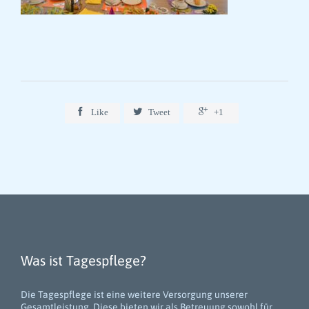



Like
Tweet
+1
Was ist Tagespflege?
Die Tagespflege ist eine weitere Versorgung unserer
Gesamtleistung. Diese bieten wir als Betreuung sowohl für