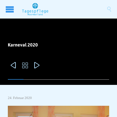

Karneval 2020



24. Februar 2020