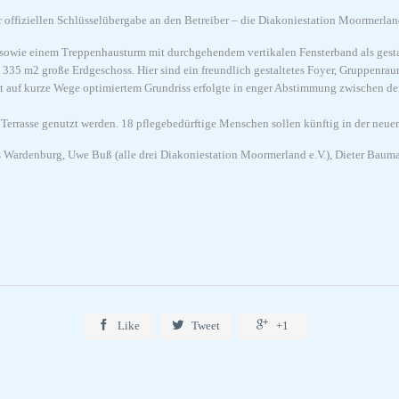
 offiziellen Schlüsselübergabe an den Betreiber – die Diakoniestation Moormerland
de sowie einem Treppenhausturm mit durchgehendem vertikalen Fensterband als ges
 335 m2 große Erdgeschoss. Hier sind ein freundlich gestaltetes Foyer, Gruppenr
t auf kurze Wege optimiertem Grundriss erfolgte in enger Abstimmung zwischen de
rrasse genutzt werden. 18 pflegebedürftige Menschen sollen künftig in der neuen 
is Wardenburg, Uwe Buß (alle drei Diakoniestation Moormerland e.V.), Dieter Bauma



Like
Tweet
+1