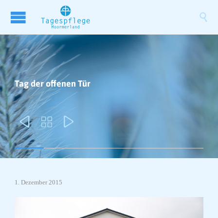

Tag der offenen Tür



1. Dezember 2015