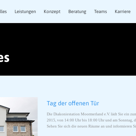
lles
Leistungen
Konzept
Beratung
Teams
Karriere
es
Tag der offenen Tür
Die Diakoniestation Moormerland e.V. lädt Sie ein z
2015, von 14:00 Uhr bis 18:00 Uhr und am Sonntag, d
Sehen Sie sich die neuen Räume an und informieren Si