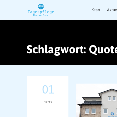
Start
Aktue
Schlagwort:
Quot
01
12 '15