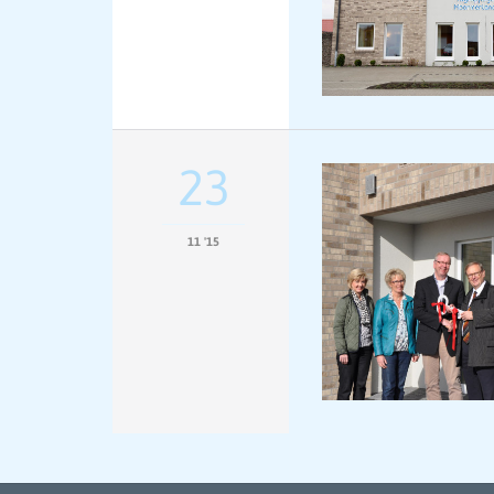
23
11 '15